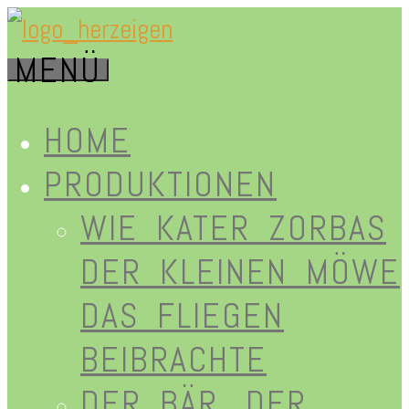
Zum
MENÜ
Inhalt
herz-
springen
HOME
PRODUKTIONEN
WIE KATER ZORBAS
eigen.de
DER KLEINEN MÖWE
DAS FLIEGEN
BEIBRACHTE
DER BÄR, DER