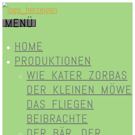
Zum
MENÜ
Inhalt
herz-
springen
HOME
PRODUKTIONEN
WIE KATER ZORBAS
eigen.de
DER KLEINEN MÖWE
DAS FLIEGEN
BEIBRACHTE
DER BÄR, DER