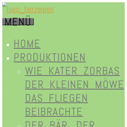
Zum
MENÜ
Inhalt
herz-
springen
HOME
PRODUKTIONEN
WIE KATER ZORBAS
eigen.de
DER KLEINEN MÖWE
DAS FLIEGEN
BEIBRACHTE
DER BÄR, DER