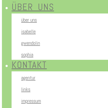
ÜBER UNS
über uns
isabelle
gwendolin
sophia
KONTAKT
agentur
links
impressum