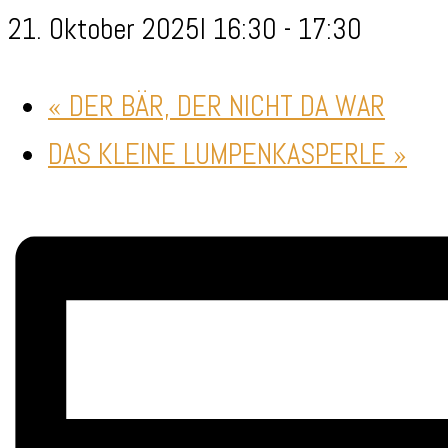
21. Oktober 2025I 16:30
-
17:30
«
DER BÄR, DER NICHT DA WAR
DAS KLEINE LUMPENKASPERLE
»