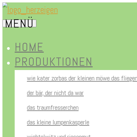
Zum
MENÜ
Inhalt
herz-
springen
HOME
PRODUKTIONEN
eigen.de
wie kater zorbas der kleinen möwe das fliege
der bär, der nicht da war
das traumfresserchen
das kleine lumpenkasperle
wichtelwitz und riesenmut