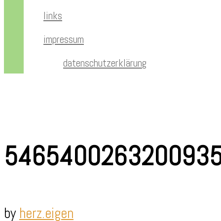
links
impressum
datenschutzerklärung
546540026320093
by
herz.eigen