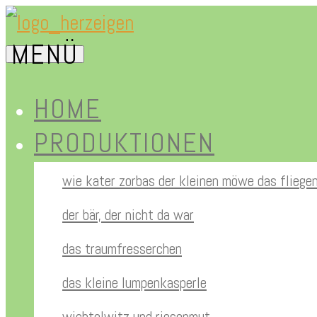
Zum
MENÜ
Inhalt
herz-
springen
HOME
PRODUKTIONEN
eigen.de
wie kater zorbas der kleinen möwe das fliege
der bär, der nicht da war
das traumfresserchen
das kleine lumpenkasperle
wichtelwitz und riesenmut