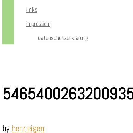
links
impressum
datenschutzerklärung
546540026320093
by
herz.eigen