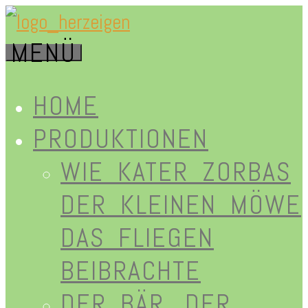
Zum
MENÜ
Inhalt
herz-
springen
HOME
PRODUKTIONEN
WIE KATER ZORBAS
eigen.de
DER KLEINEN MÖWE
DAS FLIEGEN
BEIBRACHTE
DER BÄR, DER