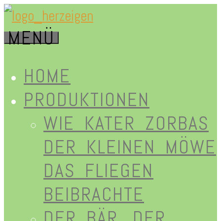
Zum
MENÜ
Inhalt
herz-
springen
HOME
PRODUKTIONEN
WIE KATER ZORBAS
eigen.de
DER KLEINEN MÖWE
DAS FLIEGEN
BEIBRACHTE
DER BÄR, DER